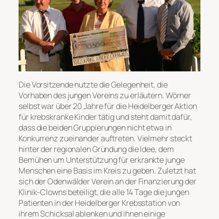
Die Vorsitzende nutzte die Gelegenheit, die
Vorhaben des jungen Vereins zu erläutern. Wörner
selbst war über 20 Jahre für die Heidelberger Aktion
für krebskranke Kinder tätig und steht damit dafür,
dass die beiden Gruppierungen nicht etwa in
Konkurrenz zueinander auftreten. Vielmehr steckt
hinter der regionalen Gründung die Idee, dem
Bemühen um Unterstützung für erkrankte junge
Menschen eine Basis im Kreis zu geben. Zuletzt hat
sich der Odenwälder Verein an der Finanzierung der
Klinik-Clowns beteiligt, die alle 14 Tage die jungen
Patienten in der Heidelberger Krebsstation von
ihrem Schicksal ablenken und ihnen einige