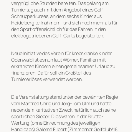
vergnügliche Stunden bereiten. Das gelang am
Turniertag auch mit dem Angebot eines Golf-
Schnupperkurses, an dem sechs Kinder aus
Heidelberg teilnahmen – und sich noch mehr als für
den Sport offensichtlich für das Fahren in den
elektrogetriebenen Golf-Carts begeisterten.
Neue Initiative des Verein für krebskranke Kinder
Odenwald ist es nun laut Wörner, Familien mit
erkrankten Kindern einen gemeinsamen Urlaub zu
finanzieren. Dafür soll ein Großteil des
Turniererlöses verwendet werden.
Die Veranstaltung stand unter der bewährten Regie
vom Manfred Uhrig und Jörg-Tom Ulm und hatte
neben dem karitativen Zweck natürlich auch seine
sportlichen Sieger. Dies waren in der Brutto-
Wertung (ohne Einrechnung des jeweiligen
Handicaps) Salomé Filbert (Zimmerner Golfclub/18