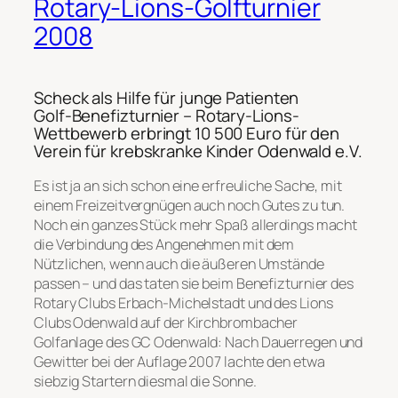
Rotary-Lions-Golfturnier
2008
Scheck als Hilfe für junge Patienten
Golf-Benefizturnier – Rotary-Lions-
Wettbewerb erbringt 10 500 Euro für den
Verein für krebskranke Kinder Odenwald e.V.
Es ist ja an sich schon eine erfreuliche Sache, mit
einem Freizeitvergnügen auch noch Gutes zu tun.
Noch ein ganzes Stück mehr Spaß allerdings macht
die Verbindung des Angenehmen mit dem
Nützlichen, wenn auch die äußeren Umstände
passen – und das taten sie beim Benefizturnier des
Rotary Clubs Erbach-Michelstadt und des Lions
Clubs Odenwald auf der Kirchbrombacher
Golfanlage des GC Odenwald: Nach Dauerregen und
Gewitter bei der Auflage 2007 lachte den etwa
siebzig Startern diesmal die Sonne.