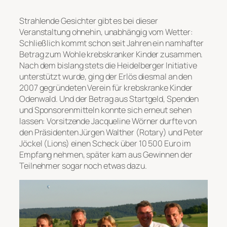
Strahlende Gesichter gibt es bei dieser
Veranstaltung ohnehin, unabhängig vom Wetter:
Schließlich kommt schon seit Jahren ein namhafter
Betrag zum Wohle krebskranker Kinder zusammen.
Nach dem bislang stets die Heidelberger Initiative
unterstützt wurde, ging der Erlös diesmal an den
2007 gegründeten Verein für krebskranke Kinder
Odenwald. Und der Betrag aus Startgeld, Spenden
und Sponsorenmitteln konnte sich erneut sehen
lassen: Vorsitzende Jacqueline Wörner durfte von
den Präsidenten Jürgen Walther (Rotary) und Peter
Jöckel (Lions) einen Scheck über 10 500 Euro im
Empfang nehmen, später kam aus Gewinnen der
Teilnehmer sogar noch etwas dazu.