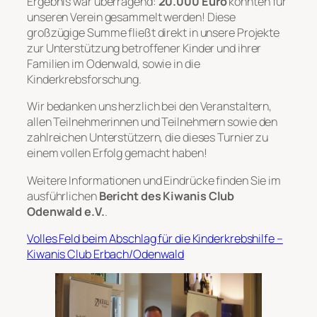
Ergebnis war überragend:
20.000 Euro
konnten für
unseren Verein gesammelt werden! Diese
großzügige Summe fließt direkt in unsere Projekte
zur Unterstützung betroffener Kinder und ihrer
Familien im Odenwald, sowie in die
Kinderkrebsforschung.
Wir bedanken uns herzlich bei den Veranstaltern,
allen Teilnehmerinnen und Teilnehmern sowie den
zahlreichen Unterstützern, die dieses Turnier zu
einem vollen Erfolg gemacht haben!
Weitere Informationen und Eindrücke finden Sie im
ausführlichen
Bericht des Kiwanis Club
Odenwald e.V.
.
Volles Feld beim Abschlag für die Kinderkrebshilfe –
Kiwanis Club Erbach/Odenwald