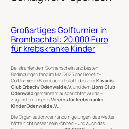
Großartiges Golfturnier in
Brombachtal: 20.000 Euro
für krebskranke Kinder
Bei strahlendem Sonnenschein und besten
Bedingungen fand im Mai 2025 das Benefiz-
Golfturnier in Brombachtal statt, das vom
Kiwanis
Club Erbach/ Odenwald e.V.
und dem
Lions Club
Odenwald
gemeinsam ausgerichtet wurde –
zugunsten unseres
Vereins für krebskranke
Kinder Odenwald e.V.
.
Die Organisation war rundum gelungen, das Wetter
hätte nicht besser sein können – und auch das